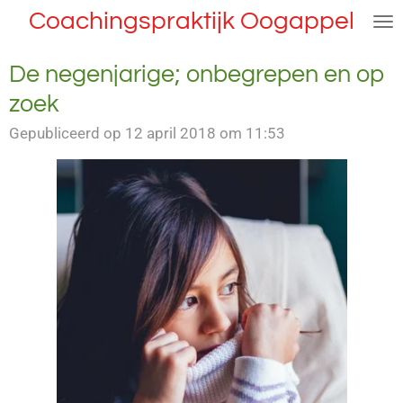
Coachingspraktijk Oogappel
Ga
direct
naar
De negenjarige; onbegrepen en op
de
zoek
hoofdinhoud
Gepubliceerd op 12 april 2018 om 11:53